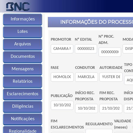
Informações
INFORMAÇÕES DO PROCESS
Lotes
Nº PROC.
PROMOTOR
Nº EDITAL
MODA
ADM.
Arquivos
Documentos
TIPO
FASE
CONDUTOR
AUTORIDADE
Mensagens
CON
Relatórios
INÍCIO REC.
FIM REC.
INÍCI
Esclarecimentos
PUBLICAÇÃO
PROPOSTA
PROPOSTA
DISP
Diligências
Notificações
FIM
VALIDADE
REGULAMENTO
ESCLARECIMENTOS
(meses)
Regionalidade