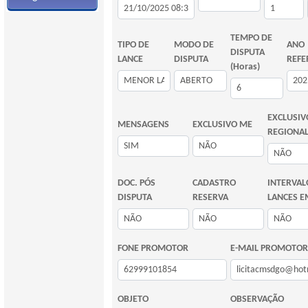
TEMPO DE
TIPO DE
MODO DE
ANO
DISPUTA
LANCE
DISPUTA
REFE
(Horas)
EXCLUSIV
MENSAGENS
EXCLUSIVO ME
REGIONA
DOC. PÓS
CADASTRO
INTERVAL
DISPUTA
RESERVA
LANCES E
FONE PROMOTOR
E-MAIL PROMOTOR
OBJETO
OBSERVAÇÃO