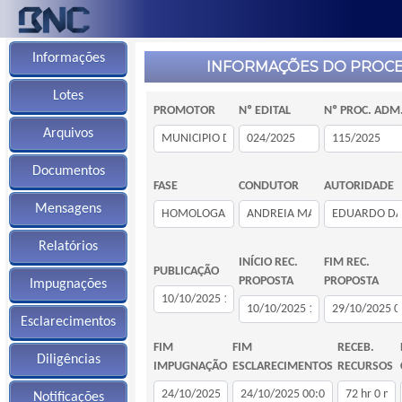
Informações
INFORMAÇÕES DO PROC
Lotes
PROMOTOR
Nº EDITAL
Nº PROC. ADM
Arquivos
Documentos
FASE
CONDUTOR
AUTORIDADE
Mensagens
Relatórios
INÍCIO REC.
FIM REC.
PUBLICAÇÃO
PROPOSTA
PROPOSTA
Impugnações
Esclarecimentos
FIM
FIM
RECEB.
Diligências
IMPUGNAÇÃO
ESCLARECIMENTOS
RECURSOS
Notificações