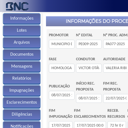
Informações
INFORMAÇÕES DO PROC
Lotes
PROMOTOR
Nº EDITAL
Nº PROC. ADM
Arquivos
Documentos
FASE
CONDUTOR
AUTORIDADE
Mensagens
Relatórios
INÍCIO REC.
FIM REC.
PUBLICAÇÃO
PROPOSTA
PROPOSTA
Impugnações
Esclarecimentos
FIM
FIM
RECEB.
Diligências
IMPUGNAÇÃO
ESCLARECIMENTOS
RECURSOS
Notificações