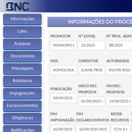
Informações
INFORMAÇÕES DO PROC
Lotes
PROMOTOR
Nº EDITAL
Nº PROC. ADM
Arquivos
Documentos
FASE
CONDUTOR
AUTORIDADE
Mensagens
Relatórios
INÍCIO REC.
FIM REC.
PUBLICAÇÃO
PROPOSTA
PROPOSTA
Impugnações
Esclarecimentos
FIM
FIM
RECEB.
Diligências
IMPUGNAÇÃO
ESCLARECIMENTOS
RECURSOS
Notificações