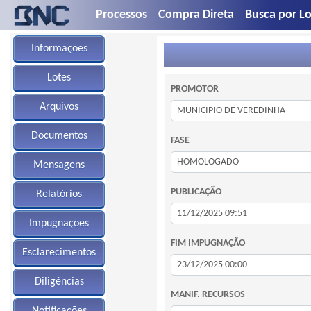
Processos
Compra Direta
Busca por Lo
Informações
Lotes
PROMOTOR
Arquivos
Documentos
FASE
Mensagens
PUBLICAÇÃO
Relatórios
Impugnações
FIM IMPUGNAÇÃO
Esclarecimentos
Diligências
MANIF. RECURSOS
Notificações