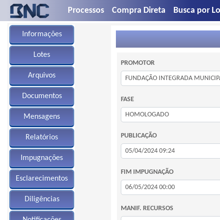
Processos
Compra Direta
Busca por Lo
Informações
Lotes
PROMOTOR
Arquivos
Documentos
FASE
Mensagens
PUBLICAÇÃO
Relatórios
Impugnações
FIM IMPUGNAÇÃO
Esclarecimentos
Diligências
MANIF. RECURSOS
Notificações