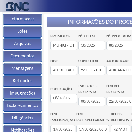
Informações
INFORMAÇÕES DO PROC
Lotes
PROMOTOR
Nº EDITAL
Nº PROC. ADM
Arquivos
Documentos
FASE
CONDUTOR
AUTORIDADE
Mensagens
Relatórios
INÍCIO REC.
FIM REC.
PUBLICAÇÃO
PROPOSTA
PROPOSTA
Impugnações
Esclarecimentos
FIM
FIM
RECEB.
Diligências
IMPUGNAÇÃO
ESCLARECIMENTOS
RECURSOS
Notificações