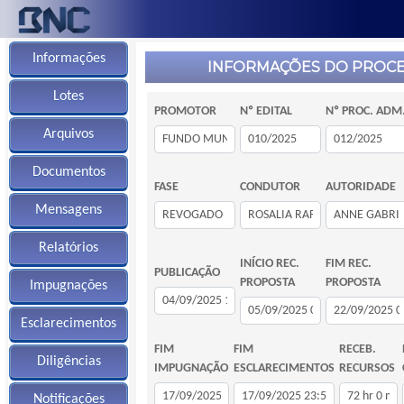
Informações
INFORMAÇÕES DO PROC
Lotes
PROMOTOR
Nº EDITAL
Nº PROC. ADM
Arquivos
Documentos
FASE
CONDUTOR
AUTORIDADE
Mensagens
Relatórios
INÍCIO REC.
FIM REC.
PUBLICAÇÃO
PROPOSTA
PROPOSTA
Impugnações
Esclarecimentos
FIM
FIM
RECEB.
Diligências
IMPUGNAÇÃO
ESCLARECIMENTOS
RECURSOS
Notificações