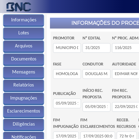
Informações
INFORMAÇÕES DO PROC
Lotes
PROMOTOR
Nº EDITAL
Nº PROC. ADM
Arquivos
Documentos
FASE
CONDUTOR
AUTORIDADE
Mensagens
Relatórios
INÍCIO REC.
FIM REC.
PUBLICAÇÃO
PROPOSTA
PROPOSTA
Impugnações
Esclarecimentos
FIM
FIM
RECEB.
Diligências
IMPUGNAÇÃO
ESCLARECIMENTOS
RECURSOS
Notificações