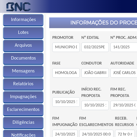
Informações
INFORMAÇÕES DO PROC
Lotes
PROMOTOR
Nº EDITAL
Nº PROC. ADM
Arquivos
Documentos
FASE
CONDUTOR
AUTORIDADE
Mensagens
Relatórios
INÍCIO REC.
FIM REC.
PUBLICAÇÃO
PROPOSTA
PROPOSTA
Impugnações
Esclarecimentos
FIM
FIM
RECEB.
Diligências
IMPUGNAÇÃO
ESCLARECIMENTOS
RECURSOS
Notificações