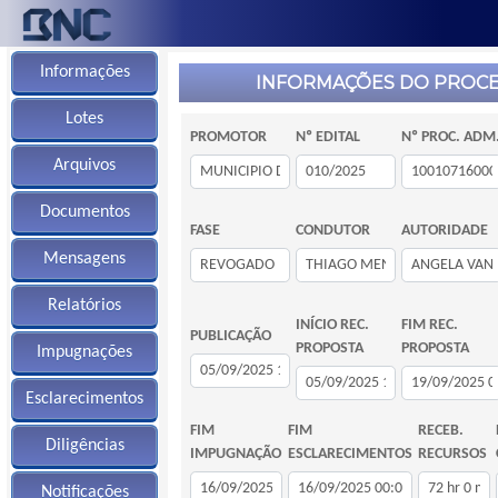
Informações
INFORMAÇÕES DO PROC
Lotes
PROMOTOR
Nº EDITAL
Nº PROC. ADM
Arquivos
Documentos
FASE
CONDUTOR
AUTORIDADE
Mensagens
Relatórios
INÍCIO REC.
FIM REC.
PUBLICAÇÃO
PROPOSTA
PROPOSTA
Impugnações
Esclarecimentos
FIM
FIM
RECEB.
Diligências
IMPUGNAÇÃO
ESCLARECIMENTOS
RECURSOS
Notificações