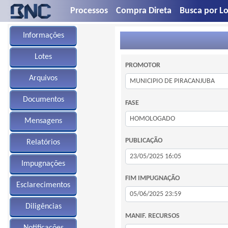
Processos
Compra Direta
Busca por Lo
Informações
Lotes
PROMOTOR
Arquivos
Documentos
FASE
Mensagens
PUBLICAÇÃO
Relatórios
Impugnações
FIM IMPUGNAÇÃO
Esclarecimentos
Diligências
MANIF. RECURSOS
Notificações